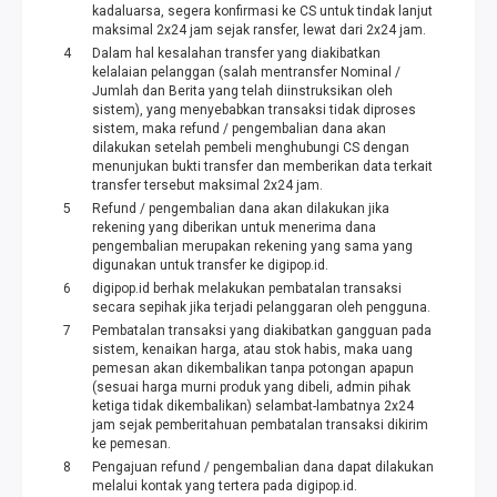
kadaluarsa, segera konfirmasi ke CS untuk tindak lanjut
maksimal 2x24 jam sejak ransfer, lewat dari 2x24 jam.
Dalam hal kesalahan transfer yang diakibatkan
kelalaian pelanggan (salah mentransfer Nominal /
Jumlah dan Berita yang telah diinstruksikan oleh
sistem), yang menyebabkan transaksi tidak diproses
sistem, maka refund / pengembalian dana akan
dilakukan setelah pembeli menghubungi CS dengan
menunjukan bukti transfer dan memberikan data terkait
transfer tersebut maksimal 2x24 jam.
Refund / pengembalian dana akan dilakukan jika
rekening yang diberikan untuk menerima dana
pengembalian merupakan rekening yang sama yang
digunakan untuk transfer ke digipop.id.
digipop.id berhak melakukan pembatalan transaksi
secara sepihak jika terjadi pelanggaran oleh pengguna.
Pembatalan transaksi yang diakibatkan gangguan pada
sistem, kenaikan harga, atau stok habis, maka uang
pemesan akan dikembalikan tanpa potongan apapun
(sesuai harga murni produk yang dibeli, admin pihak
ketiga tidak dikembalikan) selambat-lambatnya 2x24
jam sejak pemberitahuan pembatalan transaksi dikirim
ke pemesan.
Pengajuan refund / pengembalian dana dapat dilakukan
melalui kontak yang tertera pada digipop.id.