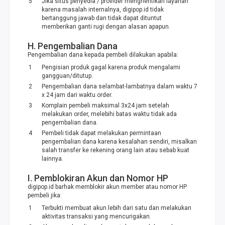
Jika situs penyedia / provider menghentikan layanan
karena masalah internalnya, digipop.id tidak
bertanggung jawab dan tidak dapat dituntut
memberikan ganti rugi dengan alasan apapun.
H. Pengembalian Dana
Pengembalian dana kepada pembeli dilakukan apabila:
Pengisian produk gagal karena produk mengalami
gangguan/ditutup.
Pengembalian dana selambat-lambatnya dalam waktu 7
x 24 jam dari waktu order.
Komplain pembeli maksimal 3x24 jam setelah
melakukan order, melebihi batas waktu tidak ada
pengembalian dana.
Pembeli tidak dapat melakukan permintaan
pengembalian dana karena kesalahan sendiri, misalkan
salah transfer ke rekening orang lain atau sebab kuat
lainnya.
I. Pemblokiran Akun dan Nomor HP
digipop.id barhak memblokir akun member atau nomor HP
pembeli jika:
Terbukti membuat akun lebih dari satu dan melakukan
aktivitas transaksi yang mencurigakan.