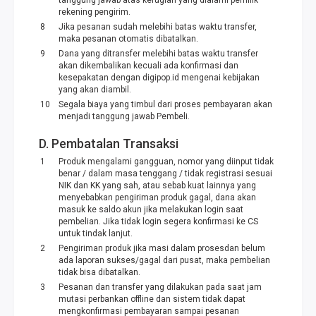
tanggung jawab atas kerugian yang dialami pemilik
rekening pengirim.
Jika pesanan sudah melebihi batas waktu transfer,
maka pesanan otomatis dibatalkan.
Dana yang ditransfer melebihi batas waktu transfer
akan dikembalikan kecuali ada konfirmasi dan
kesepakatan dengan digipop.id mengenai kebijakan
yang akan diambil.
Segala biaya yang timbul dari proses pembayaran akan
menjadi tanggung jawab Pembeli.
D. Pembatalan Transaksi
Produk mengalami gangguan, nomor yang diinput tidak
benar / dalam masa tenggang / tidak registrasi sesuai
NIK dan KK yang sah, atau sebab kuat lainnya yang
menyebabkan pengiriman produk gagal, dana akan
masuk ke saldo akun jika melakukan login saat
pembelian. Jika tidak login segera konfirmasi ke CS
untuk tindak lanjut.
Pengiriman produk jika masi dalam prosesdan belum
ada laporan sukses/gagal dari pusat, maka pembelian
tidak bisa dibatalkan.
Pesanan dan transfer yang dilakukan pada saat jam
mutasi perbankan offline dan sistem tidak dapat
mengkonfirmasi pembayaran sampai pesanan