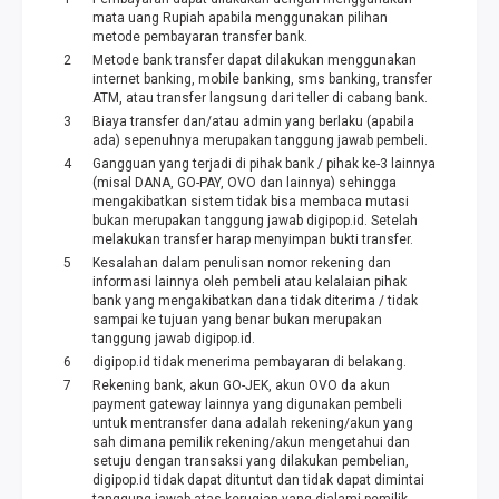
mata uang Rupiah apabila menggunakan pilihan
metode pembayaran transfer bank.
Metode bank transfer dapat dilakukan menggunakan
internet banking, mobile banking, sms banking, transfer
ATM, atau transfer langsung dari teller di cabang bank.
Biaya transfer dan/atau admin yang berlaku (apabila
ada) sepenuhnya merupakan tanggung jawab pembeli.
Gangguan yang terjadi di pihak bank / pihak ke-3 lainnya
(misal DANA, GO-PAY, OVO dan lainnya) sehingga
mengakibatkan sistem tidak bisa membaca mutasi
bukan merupakan tanggung jawab digipop.id. Setelah
melakukan transfer harap menyimpan bukti transfer.
Kesalahan dalam penulisan nomor rekening dan
informasi lainnya oleh pembeli atau kelalaian pihak
bank yang mengakibatkan dana tidak diterima / tidak
sampai ke tujuan yang benar bukan merupakan
tanggung jawab digipop.id.
digipop.id tidak menerima pembayaran di belakang.
Rekening bank, akun GO-JEK, akun OVO da akun
payment gateway lainnya yang digunakan pembeli
untuk mentransfer dana adalah rekening/akun yang
sah dimana pemilik rekening/akun mengetahui dan
setuju dengan transaksi yang dilakukan pembelian,
digipop.id tidak dapat dituntut dan tidak dapat dimintai