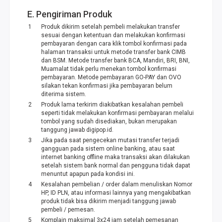
E. Pengiriman Produk
Produk dikirim setelah pembeli melakukan transfer
sesuai dengan ketentuan dan melakukan konfirmasi
pembayaran dengan cara klik tombol konfirmasi pada
halaman transaksi untuk metode transfer bank CIMB
dan BSM. Metode transfer bank BCA, Mandiri, BRI, BNI,
Muamalat tidak perlu menekan tombol konfirmasi
pembayaran. Metode pembayaran GO-PAY dan OVO
silakan tekan konfirmasi jika pembayaran belum
diterima sistem.
Produk lama terkirim diakibatkan kesalahan pembeli
seperti tidak melakukan konfirmasi pembayaran melalui
tombol yang sudah disediakan, bukan merupakan
tanggung jawab digipop.id.
Jika pada saat pengecekan mutasi transfer terjadi
gangguan pada sistem online banking, atau saat
internet banking offline maka transaksi akan dilakukan
setelah sistem bank normal dan pengguna tidak dapat
menuntut apapun pada kondisi ini.
Kesalahan pembelian / order dalam menuliskan Nomor
HP, ID PLN, atau informasi lainnya yang mengakibatkan
produk tidak bisa dikirim menjadi tanggung jawab
pembeli / pemesan.
Komplain maksimal 3x24 jam setelah pemesanan