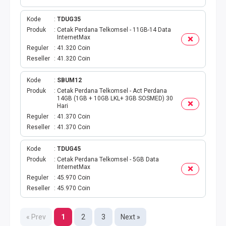
TELKOMSEL AKTIVASI MASSAL
Kode
TDUG35
Produk
Cetak Perdana Telkomsel - 11GB-14 Data
InternetMax
XL AKTIVASI MASSAL
Reguler
41.320 Coin
Reseller
41.320 Coin
TRI AKTIVASI MASSAL
Kode
SBUM12
SMARTFREN AKTIVASI
Produk
Cetak Perdana Telkomsel - Act Perdana
14GB (1GB + 10GB LKL+ 3GB SOSMED) 30
Hari
BRONET BULANAN
Reguler
41.370 Coin
Reseller
41.370 Coin
AIGO KUOTA MINI
Kode
TDUG45
Produk
Cetak Perdana Telkomsel - 5GB Data
SMARFTEN KUOTA NONSTOP
InternetMax
Reguler
45.970 Coin
TRANSFER UANG LINKQU
Reseller
45.970 Coin
XL DATA HARIAN
« Prev
1
2
3
Next »