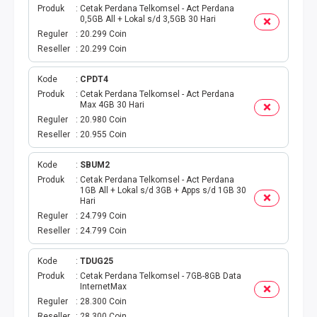
Produk
Cetak Perdana Telkomsel - Act Perdana
0,5GB All + Lokal s/d 3,5GB 30 Hari
PBB
Reguler
20.299 Coin
Reseller
20.299 Coin
LISTRIK BULANAN
Kode
CPDT4
CICILAN BULANAN
Produk
Cetak Perdana Telkomsel - Act Perdana
Max 4GB 30 Hari
Reguler
20.980 Coin
TELEPON PASCABAYAR
Reseller
20.955 Coin
INTERNET BULANAN
Kode
SBUM2
Produk
Cetak Perdana Telkomsel - Act Perdana
1GB All + Lokal s/d 3GB + Apps s/d 1GB 30
E-TILANG KENDARAAN
Hari
Reguler
24.799 Coin
GAS NEGARA
Reseller
24.799 Coin
GAS PGN
Kode
TDUG25
Produk
Cetak Perdana Telkomsel - 7GB-8GB Data
InternetMax
CEK KUOTA DAN PERDANA
Reguler
28.300 Coin
Reseller
28.300 Coin