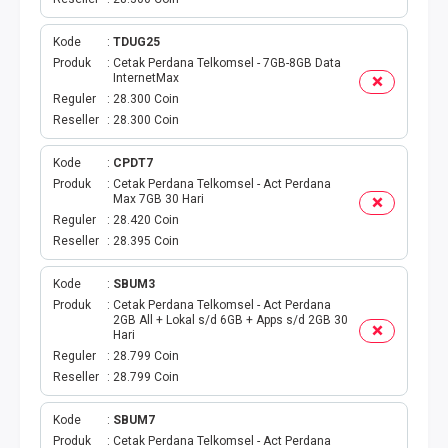
BPJS
Kode
TDUG25
Produk
Cetak Perdana Telkomsel - 7GB-8GB Data
KUOTA PROMO
InternetMax
Reguler
28.300 Coin
CEK VOUCHER
Reseller
28.300 Coin
PRODUK PROMO
Kode
CPDT7
Produk
Cetak Perdana Telkomsel - Act Perdana
Max 7GB 30 Hari
FREE DENOM
Reguler
28.420 Coin
Reseller
28.395 Coin
AKTIVASI VOUCHER
Kode
SBUM3
E TOLL
Produk
Cetak Perdana Telkomsel - Act Perdana
2GB All + Lokal s/d 6GB + Apps s/d 2GB 30
Hari
MAXIM
Reguler
28.799 Coin
Reseller
28.799 Coin
CEK VOUCHER DAN KUOTA
Kode
SBUM7
Produk
Cetak Perdana Telkomsel - Act Perdana