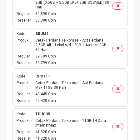
AKTIVASI PERDANA
8GB (0,5GB + 5,5GB LKL+ 2GB SOSMED) 30
Hari
Reguler
30.890 Coin
TELKOMSEL AKTIVASI
Reseller
30.890 Coin
AXIS AKTIVASI
Kode
SBUM4
Produk
Cetak Perdana Telkomsel - Act Perdana
INDOSAT AKTIVASI
2,5GB All + Lokal s/d 12GB + App s/d 3GB
30 Hari
Reguler
39.799 Coin
AXIS AKTIVASI MASSAL
Reseller
39.799 Coin
INDOSAT AKTIVASI MASSAL
Kode
CPDT11
Produk
Cetak Perdana Telkomsel - Act Perdana
Max 11GB 30 Hari
SMARTFREN AKTIVASI MASSAL
Reguler
40.445 Coin
Reseller
40.420 Coin
TELKOMSEL AKTIVASI VOUCHER MASSAL
Kode
TDUG35
XL AKTIVASI VOUCHER MASSAL
Produk
Cetak Perdana Telkomsel - 11GB-14 Data
InternetMax
Reguler
41.320 Coin
TRI AKTIVASI VOUCHER MASSAL
Reseller
41.320 Coin