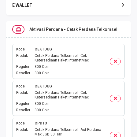
E WALLET
DATA SMARTFREN
Aktivasi Perdana - Cetak Perdana Telkomsel
DATA TELKOMSEL
DATA AXIS
Kode
CEKTDUG
Produk
Cetak Perdana Telkomsel - Cek
Ketersediaan Paket InternetMax
DATA TRI
Reguler
300 Coin
Reseller
300 Coin
DATA INDOSAT
Kode
CEKTDUG
Produk
Cetak Perdana Telkomsel - Cek
DATA XL
Ketersediaan Paket InternetMax
Reguler
300 Coin
DATA BY.U
Reseller
300 Coin
TOP UP GAME
Kode
CPDT3
Produk
Cetak Perdana Telkomsel - Act Perdana
Max 3GB 30 Hari