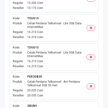
VOUCHER GAME
Reguler
15.200 Coin
Reseller
15.175 Coin
VOUCHER AXIS
Kode
TDUG15
VOUCHER TRI
Produk
Cetak Perdana Telkomsel - Lite 3GB Data
InternetMax
Reguler
16.210 Coin
TELKOMSEL VOUCHER
Reseller
16.210 Coin
VOUCHER SMARTFREN
Kode
TDUG15
Produk
Cetak Perdana Telkomsel - Lite 3GB Data
InternetMax
VOUCHER INDOSAT
Reguler
16.210 Coin
Reseller
16.210 Coin
AXIS VOUCHER
Kode
PER3GB30
E MONEY
Produk
Cetak Perdana Telkomsel - Act Perdana
Telkomsel 3GB 30 Hari
Reguler
20.035 Coin
PDAM
Reseller
20.035 Coin
TV PASCABAYAR
Kode
SBUM1