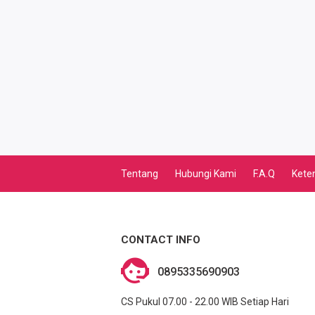
TV PASCABAYAR
PBB
LISTRIK BULANAN
CICILAN BULANAN
TELEPON PASCABAYAR
Tentang
Hubungi Kami
F.A.Q
Kete
INTERNET BULANAN
E-TILANG KENDARAAN
CONTACT INFO
GAS NEGARA
0895335690903
GAS PGN
CS Pukul 07.00 - 22.00 WIB Setiap Hari