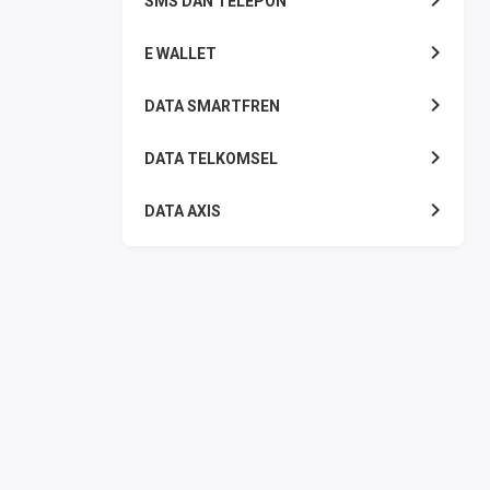
SMS DAN TELEPON
E WALLET
DATA SMARTFREN
DATA TELKOMSEL
DATA AXIS
DATA TRI
DATA INDOSAT
DATA XL
DATA BY.U
TOP UP GAME