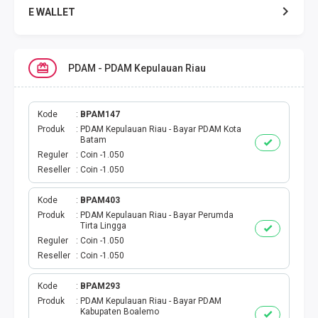
E WALLET
DATA SMARTFREN
PDAM - PDAM Kepulauan Riau
DATA TELKOMSEL
DATA AXIS
Kode
BPAM147
Produk
PDAM Kepulauan Riau - Bayar PDAM Kota
Batam
DATA TRI
Reguler
Coin -1.050
Reseller
Coin -1.050
DATA INDOSAT
Kode
BPAM403
Produk
PDAM Kepulauan Riau - Bayar Perumda
DATA XL
Tirta Lingga
Reguler
Coin -1.050
DATA BY.U
Reseller
Coin -1.050
TOP UP GAME
Kode
BPAM293
Produk
PDAM Kepulauan Riau - Bayar PDAM
Kabupaten Boalemo