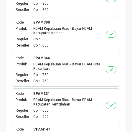
VOUCHER GAME
Reguler
Coin -850
Reseller
Coin -850
VOUCHER AXIS
Kode
BPAM300
VOUCHER TRI
Produk
PDAM Kepulauan Riau - Bayar PDAM
Kabupaten Kampar
Reguler
Coin -850
TELKOMSEL VOUCHER
Reseller
Coin -850
VOUCHER SMARTFREN
Kode
BPAM344
Produk
PDAM Kepulauan Riau - Bayar PDAM Kota
Pekanbaru
VOUCHER INDOSAT
Reguler
Coin -750
Reseller
Coin -750
AXIS VOUCHER
Kode
BPAM331
E MONEY
Produk
PDAM Kepulauan Riau - Bayar PDAM
Kabupaten Tembilahan
Reguler
Coin -500
PDAM
Reseller
Coin -500
TV PASCABAYAR
Kode
CPAM147