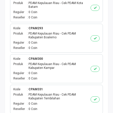
Produk
PDAM Kepulauan Riau - Cek PDAM Kota
Batam
PBB
Reguler
0 Coin
Reseller
0 Coin
LISTRIK BULANAN
Kode
CPAM293
CICILAN BULANAN
Produk
PDAM Kepulauan Riau - Cek PDAM
Kabupaten Boalemo
Reguler
0 Coin
TELEPON PASCABAYAR
Reseller
0 Coin
INTERNET BULANAN
Kode
CPAM300
Produk
PDAM Kepulauan Riau - Cek PDAM
Kabupaten Kampar
E-TILANG KENDARAAN
Reguler
0 Coin
Reseller
0 Coin
GAS NEGARA
Kode
CPAM331
GAS PGN
Produk
PDAM Kepulauan Riau - Cek PDAM
Kabupaten Tembilahan
Reguler
0 Coin
CEK KUOTA DAN PERDANA
Reseller
0 Coin