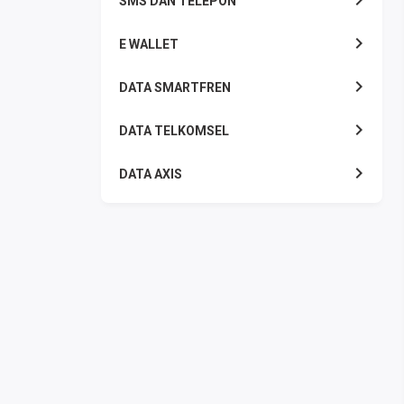
SMS DAN TELEPON
E WALLET
DATA SMARTFREN
DATA TELKOMSEL
DATA AXIS
DATA TRI
DATA INDOSAT
DATA XL
DATA BY.U
TOP UP GAME