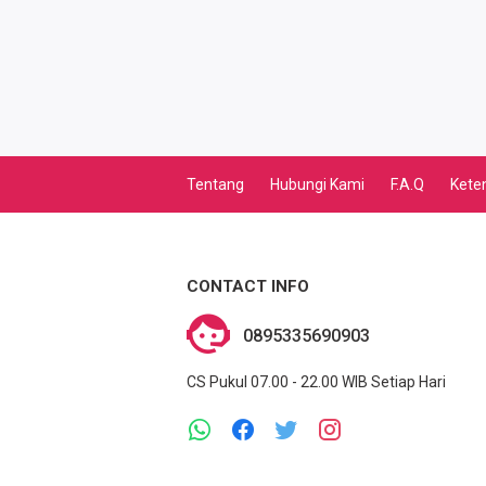
CEK KUOTA DAN PERDANA
BPJS
KUOTA PROMO
CEK VOUCHER
Tentang
Hubungi Kami
F.A.Q
Kete
PRODUK PROMO
FREE DENOM
CONTACT INFO
AKTIVASI VOUCHER
0895335690903
E TOLL
CS Pukul 07.00 - 22.00 WIB Setiap Hari
MAXIM
CEK VOUCHER DAN KUOTA