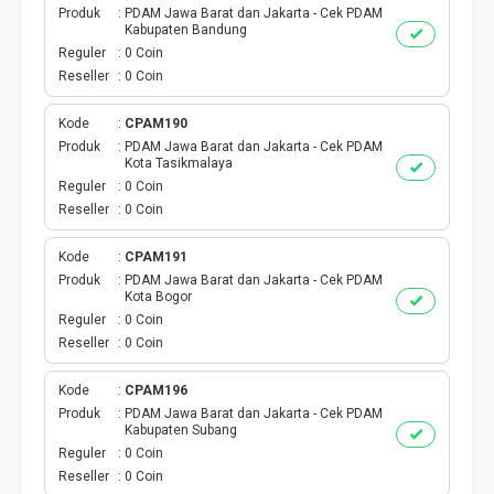
Produk
PDAM Jawa Barat dan Jakarta - Cek PDAM
Kabupaten Bandung
PBB
Reguler
0 Coin
Reseller
0 Coin
LISTRIK BULANAN
Kode
CPAM190
CICILAN BULANAN
Produk
PDAM Jawa Barat dan Jakarta - Cek PDAM
Kota Tasikmalaya
Reguler
0 Coin
TELEPON PASCABAYAR
Reseller
0 Coin
INTERNET BULANAN
Kode
CPAM191
Produk
PDAM Jawa Barat dan Jakarta - Cek PDAM
Kota Bogor
E-TILANG KENDARAAN
Reguler
0 Coin
Reseller
0 Coin
GAS NEGARA
Kode
CPAM196
GAS PGN
Produk
PDAM Jawa Barat dan Jakarta - Cek PDAM
Kabupaten Subang
Reguler
0 Coin
CEK KUOTA DAN PERDANA
Reseller
0 Coin