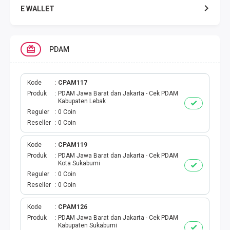
E WALLET
DATA SMARTFREN
PDAM
DATA TELKOMSEL
DATA AXIS
Kode
CPAM117
Produk
PDAM Jawa Barat dan Jakarta - Cek PDAM
Kabupaten Lebak
DATA TRI
Reguler
0 Coin
Reseller
0 Coin
DATA INDOSAT
Kode
CPAM119
Produk
PDAM Jawa Barat dan Jakarta - Cek PDAM
DATA XL
Kota Sukabumi
Reguler
0 Coin
DATA BY.U
Reseller
0 Coin
TOP UP GAME
Kode
CPAM126
Produk
PDAM Jawa Barat dan Jakarta - Cek PDAM
Kabupaten Sukabumi