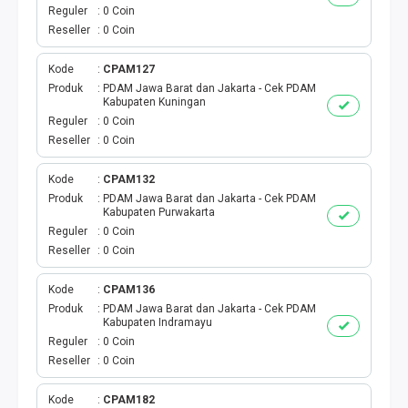
VOUCHER GAME
Reguler
0 Coin
Reseller
0 Coin
VOUCHER AXIS
Kode
CPAM127
VOUCHER TRI
Produk
PDAM Jawa Barat dan Jakarta - Cek PDAM
Kabupaten Kuningan
Reguler
0 Coin
TELKOMSEL VOUCHER
Reseller
0 Coin
VOUCHER SMARTFREN
Kode
CPAM132
Produk
PDAM Jawa Barat dan Jakarta - Cek PDAM
Kabupaten Purwakarta
VOUCHER INDOSAT
Reguler
0 Coin
Reseller
0 Coin
AXIS VOUCHER
Kode
CPAM136
E MONEY
Produk
PDAM Jawa Barat dan Jakarta - Cek PDAM
Kabupaten Indramayu
Reguler
0 Coin
PDAM
Reseller
0 Coin
TV PASCABAYAR
Kode
CPAM182