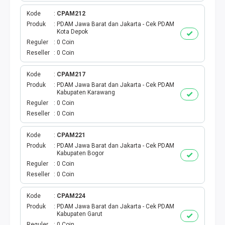
BPJS
Kode
CPAM212
Produk
PDAM Jawa Barat dan Jakarta - Cek PDAM
Kota Depok
KUOTA PROMO
Reguler
0 Coin
Reseller
0 Coin
CEK VOUCHER
Kode
CPAM217
PRODUK PROMO
Produk
PDAM Jawa Barat dan Jakarta - Cek PDAM
Kabupaten Karawang
Reguler
0 Coin
FREE DENOM
Reseller
0 Coin
AKTIVASI VOUCHER
Kode
CPAM221
Produk
PDAM Jawa Barat dan Jakarta - Cek PDAM
E TOLL
Kabupaten Bogor
Reguler
0 Coin
Reseller
0 Coin
MAXIM
Kode
CPAM224
CEK VOUCHER DAN KUOTA
Produk
PDAM Jawa Barat dan Jakarta - Cek PDAM
Kabupaten Garut
Reguler
0 Coin