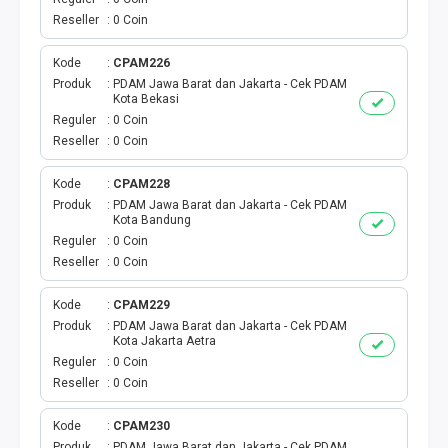
AKTIVASI PERDANA
Reseller
0 Coin
TELKOMSEL AKTIVASI
Kode
CPAM226
Produk
PDAM Jawa Barat dan Jakarta - Cek PDAM
AXIS AKTIVASI
Kota Bekasi
Reguler
0 Coin
Reseller
0 Coin
INDOSAT AKTIVASI
Kode
CPAM228
AXIS AKTIVASI MASSAL
Produk
PDAM Jawa Barat dan Jakarta - Cek PDAM
Kota Bandung
INDOSAT AKTIVASI MASSAL
Reguler
0 Coin
Reseller
0 Coin
SMARTFREN AKTIVASI MASSAL
Kode
CPAM229
Produk
PDAM Jawa Barat dan Jakarta - Cek PDAM
TELKOMSEL AKTIVASI VOUCHER MASSAL
Kota Jakarta Aetra
Reguler
0 Coin
Reseller
0 Coin
XL AKTIVASI VOUCHER MASSAL
Kode
CPAM230
TRI AKTIVASI VOUCHER MASSAL
Produk
PDAM Jawa Barat dan Jakarta - Cek PDAM