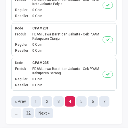
Kota Jakarta Palyja
TELKOMSEL AKTIVASI MASSAL
Reguler
0 Coin
Reseller
0 Coin
XL AKTIVASI MASSAL
Kode
CPAM231
Produk
PDAM Jawa Barat dan Jakarta - Cek PDAM
TRI AKTIVASI MASSAL
Kabupaten Cianjur
Reguler
0 Coin
SMARTFREN AKTIVASI
Reseller
0 Coin
Kode
CPAM235
BRONET BULANAN
Produk
PDAM Jawa Barat dan Jakarta - Cek PDAM
Kabupaten Serang
AIGO KUOTA MINI
Reguler
0 Coin
Reseller
0 Coin
SMARFTEN KUOTA NONSTOP
« Prev
1
2
3
4
5
6
7
TRANSFER UANG LINKQU
...
32
Next »
XL DATA HARIAN