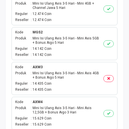
Produk
Mini Isi Ulang Axis 3-5 Hari - Mini 4GB +
Channel Jawa 5 Hari
PBB
Reguler
12.474 Coin
Reseller
12.474 Coin
LISTRIK BULANAN
Kode
MGS2
CICILAN BULANAN
Produk
Mini Isi Ulang Axis 3-5 Hari - Mini Axis 5GB
+ Bonus Aigo 5 Hari
Reguler
14.142 Coin
TELEPON PASCABAYAR
Reseller
14.142 Coin
INTERNET BULANAN
Kode
AXM3
Produk
Mini Isi Ulang Axis 3-5 Hari - Mini Axis 4GB
+ Bonus Aigo 5 Hari
E-TILANG KENDARAAN
Reguler
14.435 Coin
Reseller
14.435 Coin
GAS NEGARA
Kode
AXM4
GAS PGN
Produk
Mini Isi Ulang Axis 3-5 Hari - Mini Axis
12,5GB + Bonus Aigo 3 Hari
Reguler
15.629 Coin
CEK KUOTA DAN PERDANA
Reseller
15.629 Coin