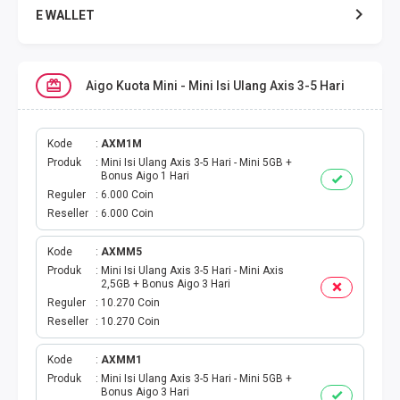
E WALLET
DATA SMARTFREN
Aigo Kuota Mini - Mini Isi Ulang Axis 3-5 Hari
DATA TELKOMSEL
DATA AXIS
Kode
AXM1M
Produk
Mini Isi Ulang Axis 3-5 Hari - Mini 5GB +
Bonus Aigo 1 Hari
DATA TRI
Reguler
6.000 Coin
Reseller
6.000 Coin
DATA INDOSAT
Kode
AXMM5
Produk
Mini Isi Ulang Axis 3-5 Hari - Mini Axis
DATA XL
2,5GB + Bonus Aigo 3 Hari
Reguler
10.270 Coin
DATA BY.U
Reseller
10.270 Coin
TOP UP GAME
Kode
AXMM1
Produk
Mini Isi Ulang Axis 3-5 Hari - Mini 5GB +
Bonus Aigo 3 Hari