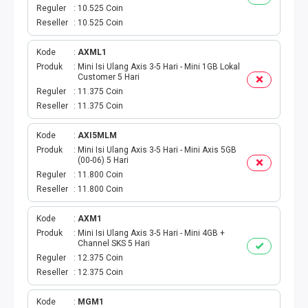
VOUCHER GAME
Reguler
10.525 Coin
Reseller
10.525 Coin
VOUCHER AXIS
Kode
AXML1
VOUCHER TRI
Produk
Mini Isi Ulang Axis 3-5 Hari - Mini 1GB Lokal
Customer 5 Hari
Reguler
11.375 Coin
TELKOMSEL VOUCHER
Reseller
11.375 Coin
VOUCHER SMARTFREN
Kode
AXI5MLM
Produk
Mini Isi Ulang Axis 3-5 Hari - Mini Axis 5GB
(00-06) 5 Hari
VOUCHER INDOSAT
Reguler
11.800 Coin
Reseller
11.800 Coin
AXIS VOUCHER
Kode
AXM1
E MONEY
Produk
Mini Isi Ulang Axis 3-5 Hari - Mini 4GB +
Channel SKS 5 Hari
Reguler
12.375 Coin
PDAM
Reseller
12.375 Coin
TV PASCABAYAR
Kode
MGM1