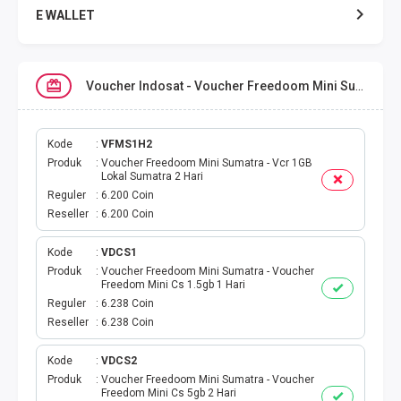
E WALLET
DATA SMARTFREN
Voucher Indosat - Voucher Freedoom Mini Sumatra
DATA TELKOMSEL
DATA AXIS
Kode
VFMS1H2
Produk
Voucher Freedoom Mini Sumatra - Vcr 1GB
Lokal Sumatra 2 Hari
DATA TRI
Reguler
6.200 Coin
Reseller
6.200 Coin
DATA INDOSAT
Kode
VDCS1
Produk
Voucher Freedoom Mini Sumatra - Voucher
DATA XL
Freedom Mini Cs 1.5gb 1 Hari
Reguler
6.238 Coin
DATA BY.U
Reseller
6.238 Coin
TOP UP GAME
Kode
VDCS2
Produk
Voucher Freedoom Mini Sumatra - Voucher
Freedom Mini Cs 5gb 2 Hari