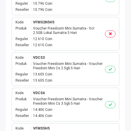
VOUCHER GAME
Reguler
10.796 Coin
Reseller
10.796 Coin
VOUCHER AXIS
Kode
VFMS2N5H5
VOUCHER TRI
Produk
Voucher Freedoom Mini Sumatra - Vcr
2.5GB Lokal Sumatra 5 Hari
Reguler
12.610 Coin
TELKOMSEL VOUCHER
Reseller
12.610 Coin
VOUCHER SMARTFREN
Kode
VDCS3
Produk
Voucher Freedoom Mini Sumatra - Voucher
Freedom Mini Cs 2.5gb 5 Hari
VOUCHER INDOSAT
Reguler
13.605 Coin
Reseller
13.605 Coin
AXIS VOUCHER
Kode
VDCS4
E MONEY
Produk
Voucher Freedoom Mini Sumatra - Voucher
Freedom Mini Cs 3.5gb 5 Hari
Reguler
14.406 Coin
PDAM
Reseller
14.406 Coin
TV PASCABAYAR
Kode
VFMS5H5