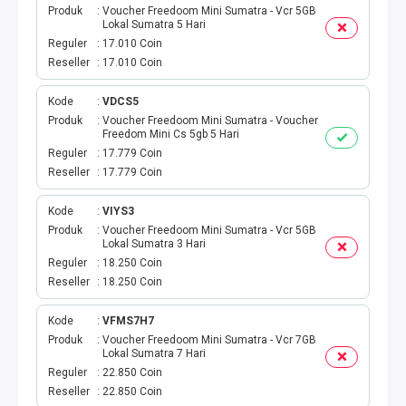
Produk
Voucher Freedoom Mini Sumatra - Vcr 5GB
Lokal Sumatra 5 Hari
PBB
Reguler
17.010 Coin
Reseller
17.010 Coin
LISTRIK BULANAN
Kode
VDCS5
CICILAN BULANAN
Produk
Voucher Freedoom Mini Sumatra - Voucher
Freedom Mini Cs 5gb 5 Hari
Reguler
17.779 Coin
TELEPON PASCABAYAR
Reseller
17.779 Coin
INTERNET BULANAN
Kode
VIYS3
Produk
Voucher Freedoom Mini Sumatra - Vcr 5GB
Lokal Sumatra 3 Hari
E-TILANG KENDARAAN
Reguler
18.250 Coin
Reseller
18.250 Coin
GAS NEGARA
Kode
VFMS7H7
GAS PGN
Produk
Voucher Freedoom Mini Sumatra - Vcr 7GB
Lokal Sumatra 7 Hari
Reguler
22.850 Coin
CEK KUOTA DAN PERDANA
Reseller
22.850 Coin