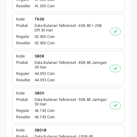
AKTIVASI PERDANA
Reseller
41.305 Coin
TELKOMSEL AKTIVASI
Kode
TKS8
Produk
Data Bulanan Telkomsel - 6GB All + 2GB
AXIS AKTIVASI
DPI 30 Hari
Reguler
42.450 Coin
Reseller
42.450 Coin
INDOSAT AKTIVASI
Kode
SBD8
AXIS AKTIVASI MASSAL
Produk
Data Bulanan Telkomsel - 8GB All Jaringan
30 Hari
INDOSAT AKTIVASI MASSAL
Reguler
44.393 Coin
Reseller
44.393 Coin
SMARTFREN AKTIVASI MASSAL
Kode
SBD9
Produk
Data Bulanan Telkomsel - 9GB All Jaringan
TELKOMSEL AKTIVASI VOUCHER MASSAL
30 Hari
Reguler
46.743 Coin
Reseller
46.743 Coin
XL AKTIVASI VOUCHER MASSAL
Kode
SBD1B
TRI AKTIVASI VOUCHER MASSAL
Produk
Data Bulanan Telkomsel - 10GB All