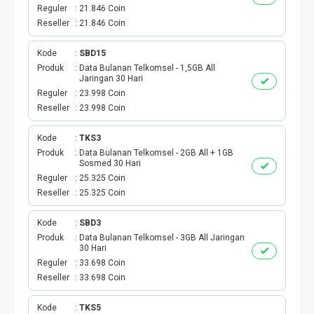
VOUCHER GAME
Reguler
21.846 Coin
Reseller
21.846 Coin
VOUCHER AXIS
Kode
SBD15
VOUCHER TRI
Produk
Data Bulanan Telkomsel - 1,5GB All
Jaringan 30 Hari
Reguler
23.998 Coin
TELKOMSEL VOUCHER
Reseller
23.998 Coin
VOUCHER SMARTFREN
Kode
TKS3
Produk
Data Bulanan Telkomsel - 2GB All + 1GB
Sosmed 30 Hari
VOUCHER INDOSAT
Reguler
25.325 Coin
Reseller
25.325 Coin
AXIS VOUCHER
Kode
SBD3
E MONEY
Produk
Data Bulanan Telkomsel - 3GB All Jaringan
30 Hari
Reguler
33.698 Coin
PDAM
Reseller
33.698 Coin
TV PASCABAYAR
Kode
TKS5