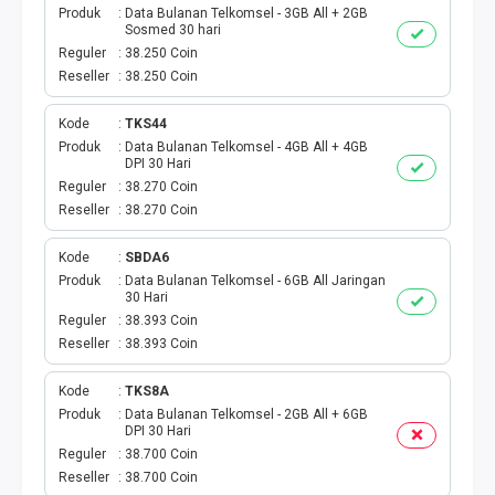
Produk
Data Bulanan Telkomsel - 3GB All + 2GB
Sosmed 30 hari
PBB
Reguler
38.250 Coin
Reseller
38.250 Coin
LISTRIK BULANAN
Kode
TKS44
CICILAN BULANAN
Produk
Data Bulanan Telkomsel - 4GB All + 4GB
DPI 30 Hari
Reguler
38.270 Coin
TELEPON PASCABAYAR
Reseller
38.270 Coin
INTERNET BULANAN
Kode
SBDA6
Produk
Data Bulanan Telkomsel - 6GB All Jaringan
30 Hari
E-TILANG KENDARAAN
Reguler
38.393 Coin
Reseller
38.393 Coin
GAS NEGARA
Kode
TKS8A
GAS PGN
Produk
Data Bulanan Telkomsel - 2GB All + 6GB
DPI 30 Hari
Reguler
38.700 Coin
CEK KUOTA DAN PERDANA
Reseller
38.700 Coin