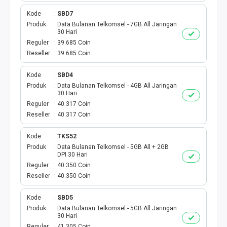
BPJS
Kode
SBD7
Produk
Data Bulanan Telkomsel - 7GB All Jaringan
30 Hari
KUOTA PROMO
Reguler
39.685 Coin
Reseller
39.685 Coin
CEK VOUCHER
Kode
SBD4
PRODUK PROMO
Produk
Data Bulanan Telkomsel - 4GB All Jaringan
30 Hari
Reguler
40.317 Coin
FREE DENOM
Reseller
40.317 Coin
AKTIVASI VOUCHER
Kode
TKS52
Produk
Data Bulanan Telkomsel - 5GB All + 2GB
E TOLL
DPI 30 Hari
Reguler
40.350 Coin
Reseller
40.350 Coin
MAXIM
Kode
SBD5
CEK VOUCHER DAN KUOTA
Produk
Data Bulanan Telkomsel - 5GB All Jaringan
30 Hari
Reguler
41.305 Coin