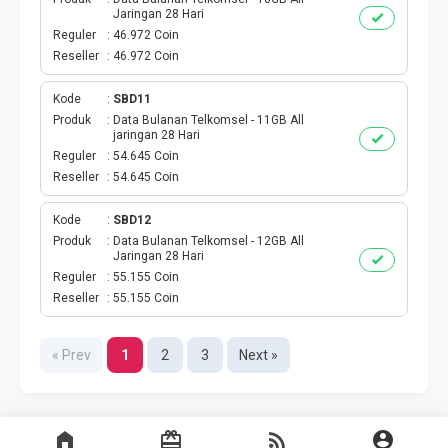
Jaringan 28 Hari
TELKOMSEL AKTIVASI MASSAL
Reguler
46.972 Coin
Reseller
46.972 Coin
XL AKTIVASI MASSAL
Kode
SBD11
Produk
Data Bulanan Telkomsel - 11GB All
TRI AKTIVASI MASSAL
jaringan 28 Hari
Reguler
54.645 Coin
SMARTFREN AKTIVASI
Reseller
54.645 Coin
Kode
SBD12
BRONET BULANAN
Produk
Data Bulanan Telkomsel - 12GB All
Jaringan 28 Hari
AIGO KUOTA MINI
Reguler
55.155 Coin
Reseller
55.155 Coin
SMARFTEN KUOTA NONSTOP
« Prev
1
2
3
Next »
TRANSFER UANG LINKQU
XL DATA HARIAN