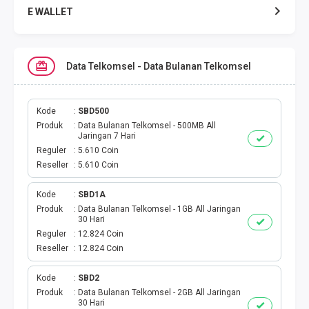
E WALLET
DATA SMARTFREN
Data Telkomsel - Data Bulanan Telkomsel
DATA TELKOMSEL
DATA AXIS
Kode
SBD500
Produk
Data Bulanan Telkomsel - 500MB All
Jaringan 7 Hari
DATA TRI
Reguler
5.610 Coin
Reseller
5.610 Coin
DATA INDOSAT
Kode
SBD1A
Produk
Data Bulanan Telkomsel - 1GB All Jaringan
DATA XL
30 Hari
Reguler
12.824 Coin
DATA BY.U
Reseller
12.824 Coin
TOP UP GAME
Kode
SBD2
Produk
Data Bulanan Telkomsel - 2GB All Jaringan
30 Hari